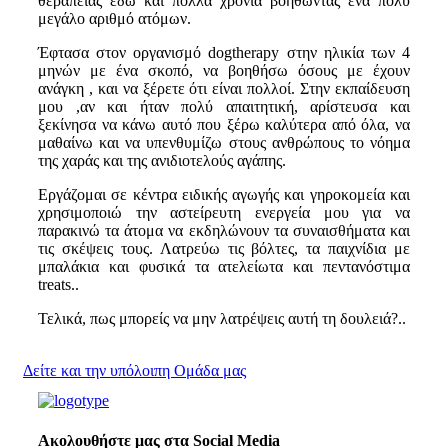
θεραπείας εδώ και πολλά χρόνια βοηθώντας ένα πολύ
μεγάλο αριθμό ατόμων.
Έφτασα στον οργανισμό dogtherapy στην ηλικία των 4
μηνών με ένα σκοπό, να βοηθήσω όσους με έχουν
ανάγκη , και να ξέρετε ότι είναι πολλοί. Στην εκπαίδευση
μου ,αν και ήταν πολύ απαιτητική, αρίστευσα και
ξεκίνησα να κάνω αυτό που ξέρω καλύτερα από όλα, να
μαθαίνω και να υπενθυμίζω στους ανθρώπους το νόημα
της χαράς και της ανιδιοτελούς αγάπης.
Εργάζομαι σε κέντρα ειδικής αγωγής και γηροκομεία και
χρησιμοποιώ την αστείρευτη ενεργεία μου για να
παρακινώ τα άτομα να εκδηλώνουν τα συναισθήματα και
τις σκέψεις τους. Λατρεύω τις βόλτες, τα παιχνίδια με
μπαλάκια και φυσικά τα ατελείωτα και πεντανόστιμα
treats..
Τελικά, πως μπορείς να μην λατρέψεις αυτή τη δουλειά?..
Δείτε και την υπόλοιπη Ομάδα μας
Ακολουθήστε μας στα Social Media