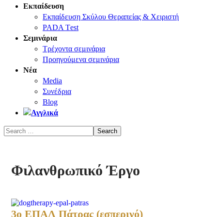
Εκπαίδευση
Εκπαίδευση Σκύλου Θεραπείας & Χειριστή
PADA Τest
Σεμινάρια
Τρέχοντα σεμινάρια
Προηγούμενα σεμινάρια
Νέα
Media
Συνέδρια
Blog
Φιλανθρωπικό Έργο
3ο ΕΠΑΛ Πάτρας (εσπερινό)